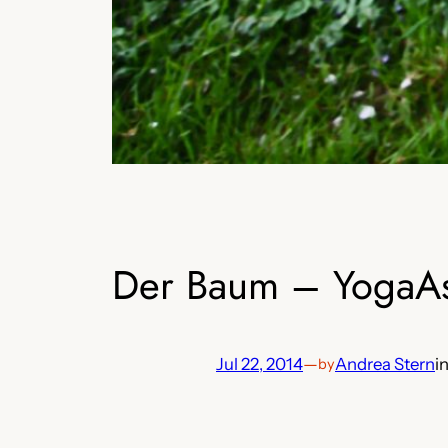
Der Baum – YogaA
Jul 22, 2014
—
Andrea Stern
i
by