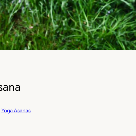
sana
n
Yoga Asanas