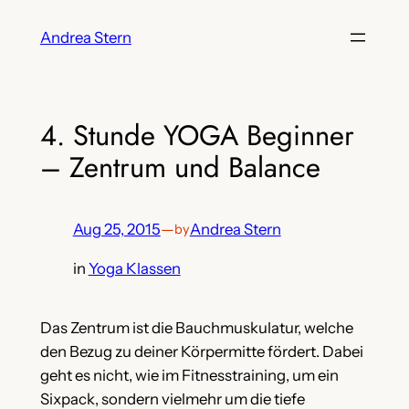
Skip
Andrea Stern
to
content
4. Stunde YOGA Beginner
– Zentrum und Balance
Aug 25, 2015
—
Andrea Stern
by
in
Yoga Klassen
Das Zentrum ist die Bauchmuskulatur, welche
den Bezug zu deiner Körpermitte fördert. Dabei
geht es nicht, wie im Fitnesstraining, um ein
Sixpack, sondern vielmehr um die tiefe