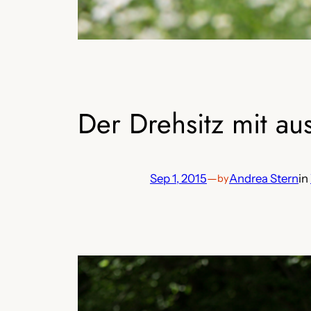
Der Drehsitz mit au
Sep 1, 2015
—
Andrea Stern
in
by