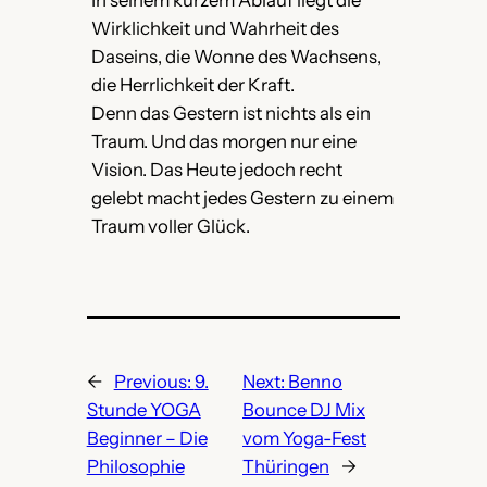
In seinem kurzem Ablauf liegt die
Wirklichkeit und Wahrheit des
Daseins, die Wonne des Wachsens,
die Herrlichkeit der Kraft.
Denn das Gestern ist nichts als ein
Traum. Und das morgen nur eine
Vision. Das Heute jedoch recht
gelebt macht jedes Gestern zu einem
Traum voller Glück.
←
Previous:
9.
Next:
Benno
Stunde YOGA
Bounce DJ Mix
Beginner – Die
vom Yoga-Fest
Philosophie
Thüringen
→